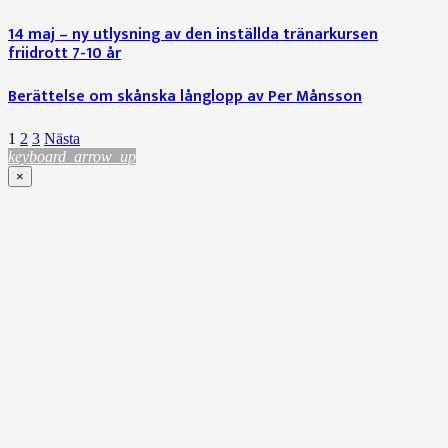
14 maj – ny utlysning av den inställda tränarkursen
friidrott 7-10 år
Berättelse om skånska långlopp av Per Månsson
1
2
3
Nästa
keyboard_arrow_up
×