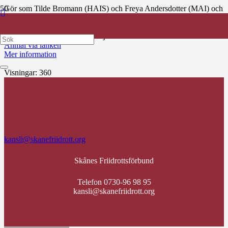
Gör som Tilde Bromann (HAIS) och Freya Andersdotter (MAI) och
gå Utbildningsprogrammet Eldsjäl 2.0. Är du mellan 18–25 år och
ledare/tränare inom friidrotten så har du nu möjlighet att ansöka om
att gå med, ansök senast 31 maj.
Anmäl via länken
Mer information
Visningar:
360
kansli@skanefriidrott.org
Skånes Friidrottsförbund
Telefon 0730-96 98 95
kansli@skanefriidrott.org