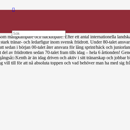
som mångkampare och häcklöpare. Efter ett antal internationella landsk
tark tränar- och ledarfigur inom svensk friidrott. Under 80-talet ansva
 att sedan i början 00-talet åter ansvara för lång sprint/häck och juni
t del av friidrotten sedan 70-talet fram tills idag – hela 6 årtionden! 
ångsår. Kenth är än idag driven och aktiv i sitt tränarskap och jobbar
ill till för att nå absoluta toppen och vad behöver man ha med sig frå