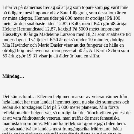
Tittar vi på damernas fredag så är jag som löpare som jag varit inne
på tidigare mest imponerad av Sara Liljegren, som dessutom är en
av mina adepter. Hennes tider på 800 meter är otroliga! På 100
meter är den snabbaste tiden 12.85 i K40, men i K45 gör 48-åriga
Helene Hermundtstad 12,87, kaxigt! På 5000 metet imponerar
Hässelbys 40 åriga Madeleine Larsson med 18,21 som snabbaste tid
under dagen. Två tjejer i K50 är också under 19 minuter, duktiga
Mia Havinder och Marie Dasler visar att det fungerar att hålla en
otroligt hög nivå även när man passerat 50 år. Att Karin Schön som
59 åring gör 19,31 visar ju att ålder är bara en siffra.
Måndag…
Det känns tomt… Efter en helg med massor av veteranvänner från
hela landet har man landat i hemmet igen, nu ska det summeras och
sedan ska torsdagens DM på 5 000 meter planeras. Min första
reflektion efter helgen var, så otroligt kul det är och vilken ynnest det
är att vara friidrottande veteran, man träffar de mest fantastiska
människor som finns. Min andra reflektion gjorde jag i bilen hem,
jag saknade två av landets mest framgångsrika friidrottare, båda