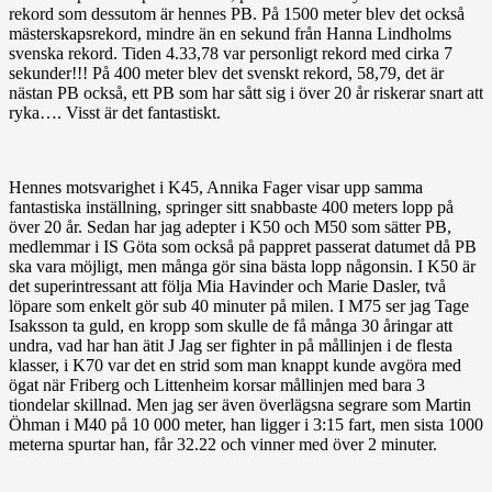
rekord som dessutom är hennes PB. På 1500 meter blev det också
mästerskapsrekord, mindre än en sekund från Hanna Lindholms
svenska rekord. Tiden 4.33,78 var personligt rekord med cirka 7
sekunder!!! På 400 meter blev det svenskt rekord, 58,79, det är
nästan PB också, ett PB som har sått sig i över 20 år riskerar snart att
ryka…. Visst är det fantastiskt.
Hennes motsvarighet i K45, Annika Fager visar upp samma
fantastiska inställning, springer sitt snabbaste 400 meters lopp på
över 20 år. Sedan har jag adepter i K50 och M50 som sätter PB,
medlemmar i IS Göta som också på pappret passerat datumet då PB
ska vara möjligt, men många gör sina bästa lopp någonsin. I K50 är
det superintressant att följa Mia Havinder och Marie Dasler, två
löpare som enkelt gör sub 40 minuter på milen. I M75 ser jag Tage
Isaksson ta guld, en kropp som skulle de få många 30 åringar att
undra, vad har han ätit J Jag ser fighter in på mållinjen i de flesta
klasser, i K70 var det en strid som man knappt kunde avgöra med
ögat när Friberg och Littenheim korsar mållinjen med bara 3
tiondelar skillnad. Men jag ser även överlägsna segrare som Martin
Öhman i M40 på 10 000 meter, han ligger i 3:15 fart, men sista 1000
meterna spurtar han, får 32.22 och vinner med över 2 minuter.