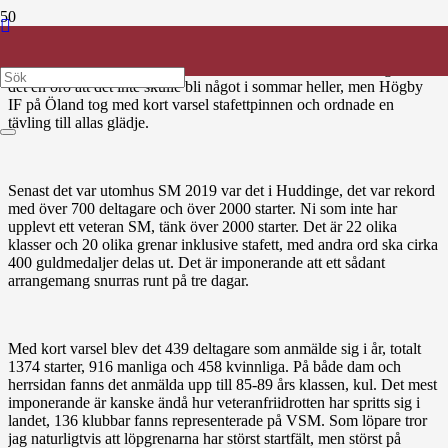
Veteraner över hela landet har länge suktat efter att träffas och få
mäta sina kvaliteter mot varandra. Det har gått 17 månader sedan
inomhus SM i Malmö, det var senaste alla var samlade. Länge fanns
det en oro att det inte skulle bli något i sommar heller, men Högby
IF på Öland tog med kort varsel stafettpinnen och ordnade en
tävling till allas glädje.
Senast det var utomhus SM 2019 var det i Huddinge, det var rekord
med över 700 deltagare och över 2000 starter. Ni som inte har
upplevt ett veteran SM, tänk över 2000 starter. Det är 22 olika
klasser och 20 olika grenar inklusive stafett, med andra ord ska cirka
400 guldmedaljer delas ut. Det är imponerande att ett sådant
arrangemang snurras runt på tre dagar.
Med kort varsel blev det 439 deltagare som anmälde sig i år, totalt
1374 starter, 916 manliga och 458 kvinnliga. På både dam och
herrsidan fanns det anmälda upp till 85-89 års klassen, kul. Det mest
imponerande är kanske ändå hur veteranfriidrotten har spritts sig i
landet, 136 klubbar fanns representerade på VSM. Som löpare tror
jag naturligtvis att löpgrenarna har störst startfält, men störst på