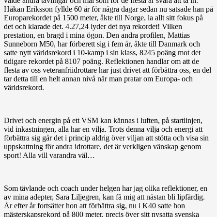
valde andra tävlingar och mål som för de flesta är svåra att ta in.
Håkan Eriksson fyllde 60 år för några dagar sedan nu satsade han på
Europarekordet på 1500 meter, åkte till Norge, la allt sitt fokus på
det och klarade det. 4.27,24 lyder det nya rekordet! Vilken
prestation, en bragd i mina ögon. Den andra profilen, Mattias
Sunneborn M50, har förberett sig i fem år, åkte till Danmark och
satte nytt världsrekord i 10-kamp i sin klass, 8245 poäng mot det
tidigare rekordet på 8107 poäng. Reflektionen handlar om att de
flesta av oss veteranfriidrottare har just drivet att förbättra oss, en del
tar detta till en helt annan nivå när man pratar om Europa- och
världsrekord.
Drivet och energin på ett VSM kan kännas i luften, på startlinjen,
vid inkastningen, alla har en vilja. Trots denna vilja och energi att
förbättra sig går det i princip aldrig över viljan att stötta och visa sin
uppskattning för andra idrottare, det är verkligen vänskap genom
sport! Alla vill varandra väl…
Som tävlande och coach under helgen har jag olika reflektioner, en
av mina adepter, Sara Liljegren, kan få mig att nästan bli lipfärdig.
År efter år fortsätter hon att förbättra sig, nu i K40 satte hon
mästerskapsrekord på 800 meter, precis över sitt nysatta svenska