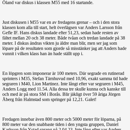
Öland var diskus i klassen M55 med 16 startande.
Just diskusen i M55 var en av fredagens grenar – och i den stora
klassen kom alla till start, helt överlägsen var Anders Larsson från
Gefle IF. Hans diskus landade efter 51,23, sedan hade resten av
fältet mellan 20 och 38 meter. Både tvåan och tredan landade på 38
meter. I diskus ändras vikten ju äldre man blir, men ser jag som
löpare på de resultaten som gjorde så misstänker jag att Anders hade
vunnit i vilken klass han än hade ställt upp i.
En löpgren som imponerar är 100 meters. Där segrade en rutinerad
sprinters i M35, Stefan Tärnhuvud med 10,96, exakt samma tid hade
segraren i M40, Lion Martinez. Inte långt efter var segraren i M45,
Anders Logg med 11.54. Alla dessa tre skulle kunna och kanske till
och med är på stora SM i Borås. Blir jäkligt över 59 åriga Jörgen
Åberg från Halmstad som springer på 12,21. Galet!
Fredagen innebar även 800 meter och 5000 meter för löparna, på
800 meter var den snabbaste tiden i den yngsta gruppen, Daniel
Karlsson från Ystad sprang på 2.04,23. Inte lång efter var Anders