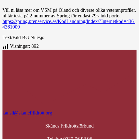
Vill ni läsa mer om VSM på Öland och diverse olika veteranprofiler,
ni får testa på 2 nummer av Spring för endast 79:- inkl porto.
https://spring.prenservice.se/KodLandning/Index/?Internetkod=436-
4361009
Text/Bild BG Nilesjö
Visningar:
892
kansli@skanefriidrott.org
Skånes Friidrottsförbund
Telefon 0730-96 98 95