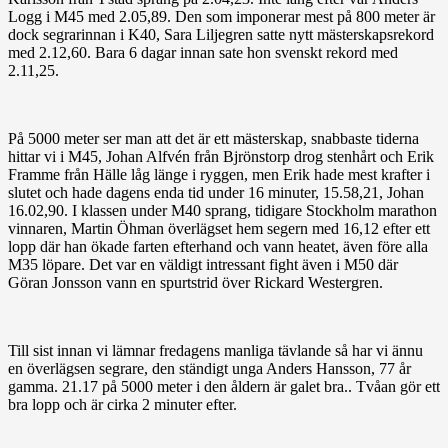
Logg i M45 med 2.05,89. Den som imponerar mest på 800 meter är
dock segrarinnan i K40, Sara Liljegren satte nytt mästerskapsrekord
med 2.12,60. Bara 6 dagar innan sate hon svenskt rekord med
2.11,25.
På 5000 meter ser man att det är ett mästerskap, snabbaste tiderna
hittar vi i M45, Johan Alfvén från Bjrönstorp drog stenhårt och Erik
Framme från Hälle låg länge i ryggen, men Erik hade mest krafter i
slutet och hade dagens enda tid under 16 minuter, 15.58,21, Johan
16.02,90. I klassen under M40 sprang, tidigare Stockholm marathon
vinnaren, Martin Öhman överlägset hem segern med 16,12 efter ett
lopp där han ökade farten efterhand och vann heatet, även före alla
M35 löpare. Det var en väldigt intressant fight även i M50 där
Göran Jonsson vann en spurtstrid över Rickard Westergren.
Till sist innan vi lämnar fredagens manliga tävlande så har vi ännu
en överlägsen segrare, den ständigt unga Anders Hansson, 77 år
gamma. 21.17 på 5000 meter i den åldern är galet bra.. Tvåan gör ett
bra lopp och är cirka 2 minuter efter.