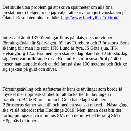
Det skulle utan problem gå att skriva spaltmeter om alla fina
prestationer i helgen, men jag väljer att skriva om just vänskapen på
Öland. Resultaten hittar ni här:
http://www.hogbyif.se/friidrott/
Intressant är att 135 föreningar finns på plats, de som vinner
föreningstävlan är Spårvägen, följt av Tureberg och Björnstorp. Som
skåning blir man lite stolt, IFK Lund är fyra, IS Göta sjua, IFK
Helsingborg 12:a. Bra med fyra skånska lag bland de 12 största. Jag
såg även vår ordförande rusa; Roland Ekström susa förbi på 400
meter, han tappade dock en del fart på sista 100 meterna och fick ge
sig i jakten på guld och silver.
Föreningstävling och stafetterna är kanske tävlingar som borde få
mycket mer uppmärksamhet för att locka fler till tävlingen i
framtiden. Både Björnstorp och Göta hade lag i stafetterna,
Björnstorps damer satte till och med ett svenskt rekord. Nästa gång
ska vi slå rekordet från Huddinge 2019! Men, innan dess blir det
förhoppningsvis två inomhus SM, och definitivt ett terräng SM i
Höganäs i oktober.