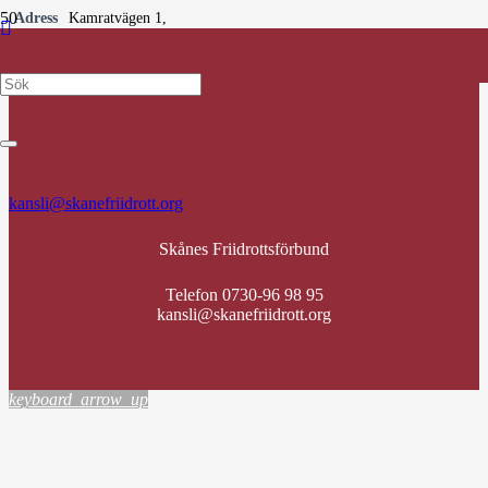
Adress
Kamratvägen 1,
218 53 Klagshamn
Epost
kansliet@ifkklagshamn.com
kansli@skanefriidrott.org
Skånes Friidrottsförbund
Telefon 0730-96 98 95
kansli@skanefriidrott.org
keyboard_arrow_up