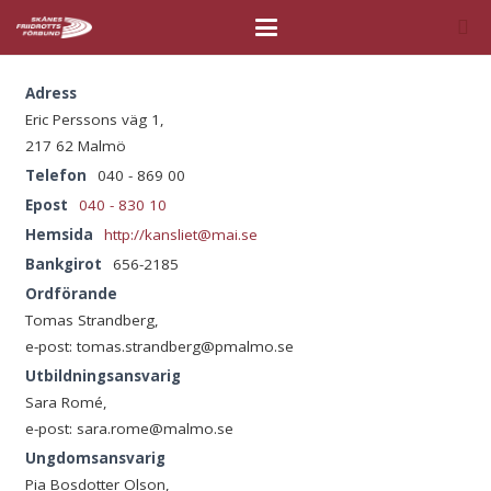
Adress
Eric Perssons väg 1,
217 62 Malmö
Telefon
040 - 869 00
Epost
040 - 830 10
Hemsida
http://kansliet@mai.se
Bankgirot
656-2185
Ordförande
Tomas Strandberg,
e-post: tomas.strandberg@pmalmo.se
Utbildningsansvarig
Sara Romé,
e-post: sara.rome@malmo.se
Ungdomsansvarig
Pia Bosdotter Olson,