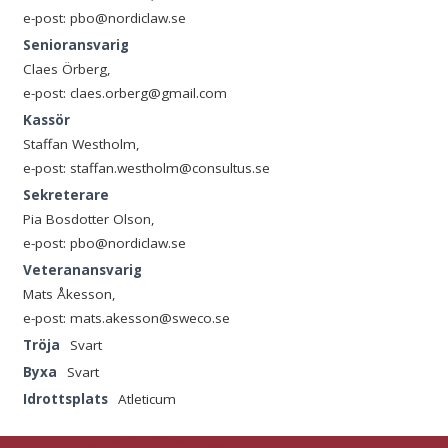
e-post: pbo@nordiclaw.se
Senioransvarig
Claes Örberg,
e-post: claes.orberg@gmail.com
Kassör
Staffan Westholm,
e-post: staffan.westholm@consultus.se
Sekreterare
Pia Bosdotter Olson,
e-post: pbo@nordiclaw.se
Veteranansvarig
Mats Åkesson,
e-post: mats.akesson@sweco.se
Tröja
Svart
Byxa
Svart
Idrottsplats
Atleticum