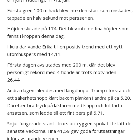
Första gren 100 m häck blev inte den start som önskades,
tappade en halv sekund mot persserien.
Höjden slutade på 174. Det blev inte de fina höjder som
fanns i kroppen denna dag.
I kula där vände Erika till en positiv trend med ett nytt
utomhuspers med 14,11.
Första dagen avslutades med 200 m, där det blev
personligt rekord med 4 tiondelar trots motvinden –
26,44.
Andra dagen inleddes med längdhopp. Tramp i första och
ett säkerhetshopp klart bakom plankan i andra på ca 5,20.
Därefter bra tryck på läktaren med klapp och full fart i
ansatsen, som ledde till ett fint pers på 5,71.
Spjut fungerade stabilt trots att ryggen spökat lite lätt de
senaste veckorna. Fina 41,59 gav goda förutsättningar
inför avslutande grenen.