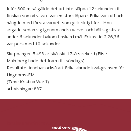
Inför 800 m så gällde det att inte släppa 12 sekunder till
finskan som vi visste var en stark löpare. Erika var tuff och
hängde med första varvet, som gick riktigt fort. Hon
krigade sedan sig igenom andra varvet och höll sig strax
under 6 sekunder bakom finskan i mål. Erikas tid 2,26,36
var pers med 10 sekunder.
Slutpoängen 5.498 är skånskt 17-års rekord (Elise
Malmberg hade det fram till i söndags).
Resultatet innebar också att Erika klarade kval-gränsen för
Ungdoms-EM.
(Text: Kristina Wärff)
Visningar:
887
kansli@skanefriidrott.org