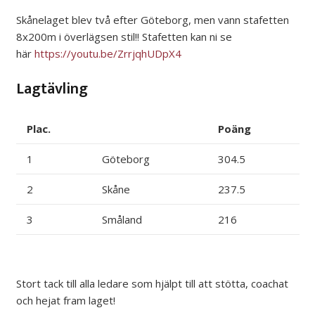
Skånelaget blev två efter Göteborg, men vann stafetten
8x200m i överlägsen stil!! Stafetten kan ni se
här
https://youtu.be/ZrrjqhUDpX4
Lagtävling
Plac.
Poäng
1
Göteborg
304.5
2
Skåne
237.5
3
Småland
216
Stort tack till alla ledare som hjälpt till att stötta, coachat
och hejat fram laget!