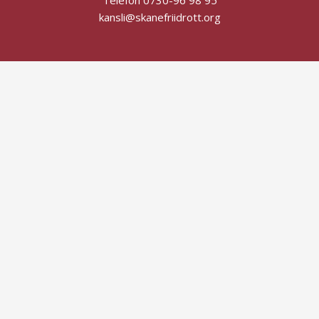
Telefon 0730-96 98 95
kansli@skanefriidrott.org