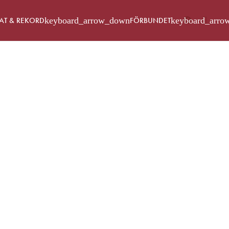
AT & REKORD
FÖRBUNDET