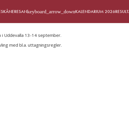
E
SKÅNERESAN
KALENDARIUM 2026
RESULT
 i Uddevalla 13-14 september.
vling med bl.a. uttagningsregler.