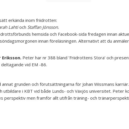
sätt erkända inom friidrotten:
rah Lahti
och
Staffan Jönsson.
drottsförbunds hemsida och Facebook-sida fredagen innan aktuellt
söndagsmorgonen innan föreläsningen. Alternativt att du anmäler d
 Eriksson.
Peter har nr 388 bland ’Friidrottens Stora’ och prese
t deltagande vid EM -86.
d annat grunden och förutsättningarna för Johan Wissmans karriär
h utbildare i KBT vid både Lunds- och Växjös universitet. Peter
ives perspektiv men framför allt utifrån träning- och tränarperspe