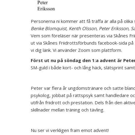
Personerna ni kommer att få träffa är alla på olika 
Benke Blomquist, Kenth Olsson, Peter Eriksson, Sa
Vem som föreläser när presenteras via Skånes Frii
ut via Skånes Friidrottsförbunds facebook-sida på 
vi dig länk. Vi använder Zoom som plattform.
Först ut nu på söndag den 1:a advent är Peter
SM-guld i både kort- och lång häck, slätsprint sam
Peter var flera år ungdomstränare och satte blan
psykolog, jobbat på rättspsyk samt handledare oc
utifrån friidrott och prestation. Dels från den akt
skillnader mellan träning och tävling.
Nu ser vi verkligen fram emot advent!