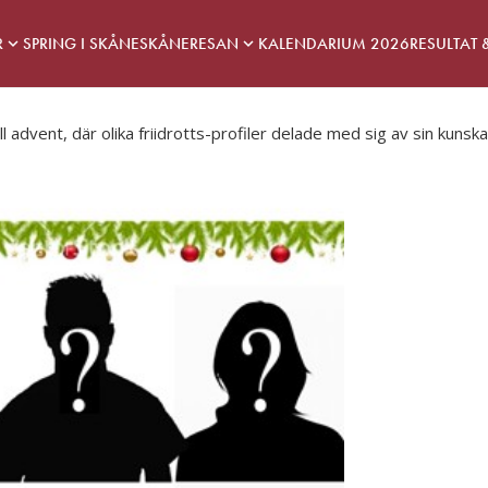
R
SPRING I SKÅNE
SKÅNERESAN
KALENDARIUM 2026
RESULTAT 
ill advent, där olika friidrotts-profiler delade med sig av sin kun