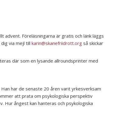
 advent. Föreläsningarna är gratis och länk läggs
ig via mejl till
karin@skanefriidrott.org
så skickar
nteras där som en lysande allroundsprinter med
. Han har de senaste 20 åren varit yrkesverksam
 kommer att prata om psykologiska perspektiv
ktiv. Hur ångest kan hanteras och psykologiska