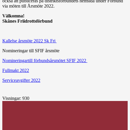
också att publiceras på distriktsförbundets hemsida under Förbund
via möten till Årsmöte 2022.
Välkomna!
Skånes Friidrottsförbund
Kallelse årsmöte 2022 Sk Fri
Nomineringar till SFIF årsmöte
Nomineringartill förbundsårsmötet SFIF 2022
Fullmakt 2022
Serviceavgifter 2022
Visningar:
930