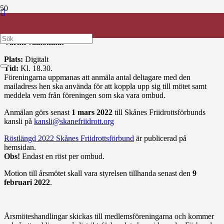
Kallelse
Till Skånes Friidrottsförbunds Årsmöte den 9 mars 2022.
Varmt välkomna!
Plats:
Digitalt
Tid:
Kl. 18.30.
Föreningarna uppmanas att anmäla antal deltagare med den
mailadress hen ska använda för att koppla upp sig till mötet samt
meddela vem från föreningen som ska vara ombud.
Anmälan görs senast
1 mars 2022
till Skånes Friidrottsförbunds
kansli på
kansli@skanefriidrott.org
Röstlängd 2022 Skånes Friidrottsförbund
är publicerad på
hemsidan.
Obs!
Endast en röst per ombud.
Motion till årsmötet skall vara styrelsen tillhanda senast den
9
februari 2022
.
Årsmöteshandlingar skickas till medlemsföreningarna och kommer