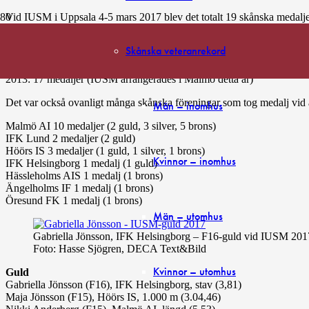
Vid IUSM i Uppsala 4-5 mars 2017 blev det totalt 19 skånska medaljer 
Det är det största antalet de senaste 5 åren:
2016: 13 medaljer
Skånska veteranrekord
2015: 9 medaljer
2014: 15 medaljer
2013: 17 medaljer (IUSM arrangerades i Malmö detta år)
Det var också ovanligt många skånska föreningar som tog medalj vid
Män – inomhus
Malmö AI 10 medaljer (2 guld, 3 silver, 5 brons)
IFK Lund 2 medaljer (2 guld)
Höörs IS 3 medaljer (1 guld, 1 silver, 1 brons)
Kvinnor – inomhus
IFK Helsingborg 1 medalj (1 guld)
Hässleholms AIS 1 medalj (1 brons)
Ängelholms IF 1 medalj (1 brons)
Öresund FK 1 medalj (1 brons)
Män – utomhus
Gabriella Jönsson, IFK Helsingborg – F16-guld vid IUSM 201
Foto: Hasse Sjögren, DECA Text&Bild
Kvinnor – utomhus
Guld
Gabriella Jönsson (F16), IFK Helsingborg, stav (3,81)
Maja Jönsson (F15), Höörs IS, 1.000 m (3.04,46)