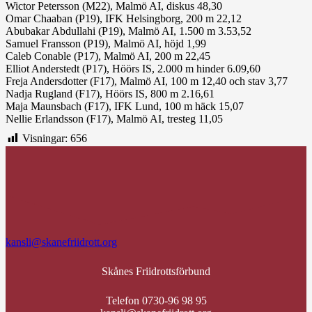
Wictor Petersson (M22), Malmö AI, diskus 48,30
Omar Chaaban (P19), IFK Helsingborg, 200 m 22,12
Abubakar Abdullahi (P19), Malmö AI, 1.500 m 3.53,52
Samuel Fransson (P19), Malmö AI, höjd 1,99
Caleb Conable (P17), Malmö AI, 200 m 22,45
Elliot Anderstedt (P17), Höörs IS, 2.000 m hinder 6.09,60
Freja Andersdotter (F17), Malmö AI, 100 m 12,40 och stav 3,77
Nadja Rugland (F17), Höörs IS, 800 m 2.16,61
Maja Maunsbach (F17), IFK Lund, 100 m häck 15,07
Nellie Erlandsson (F17), Malmö AI, tresteg 11,05
Visningar:
656
kansli@skanefriidrott.org
Skånes Friidrottsförbund
Telefon 0730-96 98 95