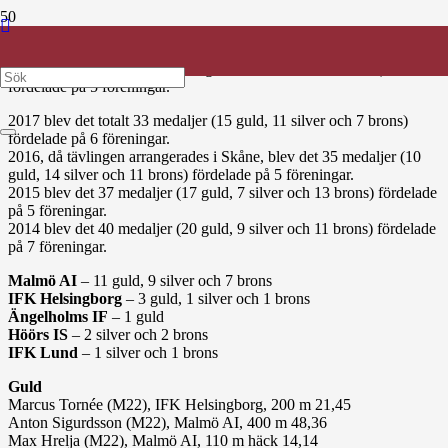
Huddinge AIS arrangerade JSM-USM17 3 – 5 augusti. Det blev
många skånska medaljer vid tävlingarna.
Totalt blev det 39 medaljer (15 guld, 13 silver och 11 brons)
fördelade på 5 föreningar.
2017 blev det totalt 33 medaljer (15 guld, 11 silver och 7 brons)
fördelade på 6 föreningar.
2016, då tävlingen arrangerades i Skåne, blev det 35 medaljer (10
guld, 14 silver och 11 brons) fördelade på 5 föreningar.
2015 blev det 37 medaljer (17 guld, 7 silver och 13 brons) fördelade
på 5 föreningar.
2014 blev det 40 medaljer (20 guld, 9 silver och 11 brons) fördelade
på 7 föreningar.
Malmö AI
– 11 guld, 9 silver och 7 brons
IFK Helsingborg
– 3 guld, 1 silver och 1 brons
Ängelholms IF
– 1 guld
Höörs IS
– 2 silver och 2 brons
IFK Lund
– 1 silver och 1 brons
Guld
Marcus Tornée (M22), IFK Helsingborg, 200 m 21,45
Anton Sigurdsson (M22), Malmö AI, 400 m 48,36
Max Hrelja (M22), Malmö AI, 110 m häck 14,14