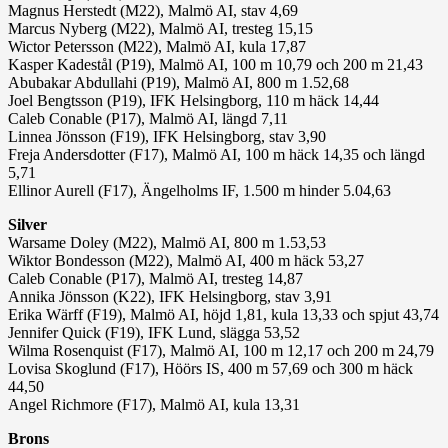
Magnus Herstedt (M22), Malmö AI, stav 4,69
Marcus Nyberg (M22), Malmö AI, tresteg 15,15
Wictor Petersson (M22), Malmö AI, kula 17,87
Kasper Kadestål (P19), Malmö AI, 100 m 10,79 och 200 m 21,43
Abubakar Abdullahi (P19), Malmö AI, 800 m 1.52,68
Joel Bengtsson (P19), IFK Helsingborg, 110 m häck 14,44
Caleb Conable (P17), Malmö AI, längd 7,11
Linnea Jönsson (F19), IFK Helsingborg, stav 3,90
Freja Andersdotter (F17), Malmö AI, 100 m häck 14,35 och längd
5,71
Ellinor Aurell (F17), Ängelholms IF, 1.500 m hinder 5.04,63
Silver
Warsame Doley (M22), Malmö AI, 800 m 1.53,53
Wiktor Bondesson (M22), Malmö AI, 400 m häck 53,27
Caleb Conable (P17), Malmö AI, tresteg 14,87
Annika Jönsson (K22), IFK Helsingborg, stav 3,91
Erika Wärff (F19), Malmö AI, höjd 1,81, kula 13,33 och spjut 43,74
Jennifer Quick (F19), IFK Lund, slägga 53,52
Wilma Rosenquist (F17), Malmö AI, 100 m 12,17 och 200 m 24,79
Lovisa Skoglund (F17), Höörs IS, 400 m 57,69 och 300 m häck
44,50
Angel Richmore (F17), Malmö AI, kula 13,31
Brons