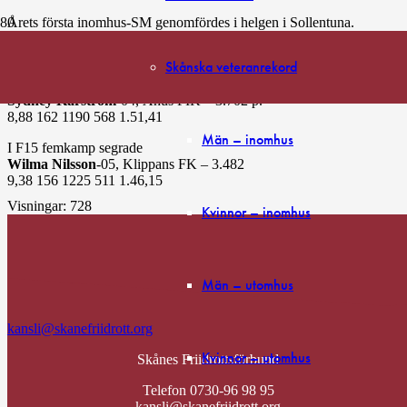
Årets första inomhus-SM genomfördes i helgen i Sollentuna.
Totalt 5 skånska deltagare, vilket resulterade i två svenska guld.
Skånska veteranrekord
Guld i F16 femkamp gick till
Sydney Karström
-04, Åhus FIK – 3.702 p.
8,88 162 1190 568 1.51,41
Män – inomhus
I F15 femkamp segrade
Wilma Nilsson
-05, Klippans FK – 3.482
9,38 156 1225 511 1.46,15
Visningar:
728
Kvinnor – inomhus
Män – utomhus
kansli@skanefriidrott.org
Kvinnor – utomhus
Skånes Friidrottsförbund
Telefon 0730-96 98 95
kansli@skanefriidrott.org