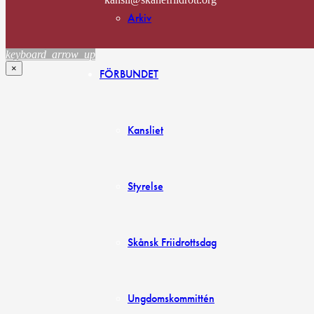
Arkiv
keyboard_arrow_up
×
FÖRBUNDET
Kansliet
Styrelse
Skånsk Friidrottsdag
Ungdomskommittén