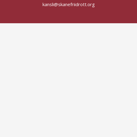
kansli@skanefriidrott.org