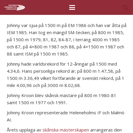
Johnny var sjua på 1500 m på EM 1986 och han var åtta på
IEM 1985. Han tog en mängd SM-tecken; på 800 m 1985,
på 1500 m 1979, 81, 82, 84-87, i terräng 4000 m 1985
och 87, på 4×800 m 1987 och 88, på 4×1500 m 1987 och
88 samt ISM på 1500 m 1985.
Johnny hade världsrekord för 12-åringar på 1500 med
4.34,6. Hans personliga rekord är; på 800 m 1.47,58, på
1500 m 3.36,49 vilket fortfarande är svenskt rekord, på 1
mile 4.00,96 och på 3000 m 8.02,68.
Johnny Kroon blev skånsk mästare på 800 m 1980-81
samt 1500 m 1977 och 1991.
Johnny Kroon representerade Heleneholms IF och Malmö
AI.
Årets upplaga av
skånska mästerskapen
arrangeras den