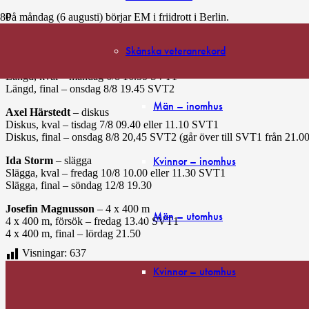
På måndag (6 augusti) börjar EM i friidrott i Berlin.
I den stora svenska truppen till Berlin ingår fyra skånska friidrottare (pr
Skånska veteranrekord
Thobias Nilsson Montler
– längd
Längd, kval – måndag 6/8 16.35 SVT1
Längd, final – onsdag 8/8 19.45 SVT2
Män – inomhus
Axel Härstedt
– diskus
Diskus, kval – tisdag 7/8 09.40 eller 11.10 SVT1
Diskus, final – onsdag 8/8 20,45 SVT2 (går över till SVT1 från 21.00
Kvinnor – inomhus
Ida Storm
– slägga
Slägga, kval – fredag 10/8 10.00 eller 11.30 SVT1
Slägga, final – söndag 12/8 19.30
Josefin Magnusson
– 4 x 400 m
Män – utomhus
4 x 400 m, försök – fredag 13.40 SVT1
4 x 400 m, final – lördag 21.50
Visningar:
637
Kvinnor – utomhus