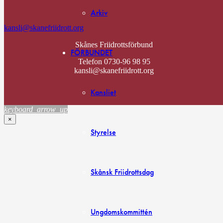
Arkiv
kansli@skanefriidrott.org
Skånes Friidrottsförbund
FÖRBUNDET
Telefon 0730-96 98 95
kansli@skanefriidrott.org
Kansliet
keyboard_arrow_up
×
Styrelse
Skånsk Friidrottsdag
Ungdomskommittén