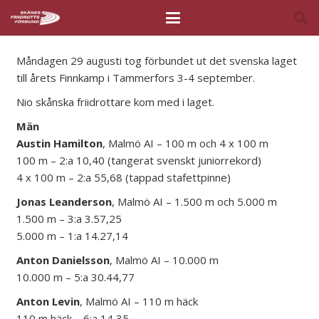
Måndagen 29 augusti tog förbundet ut det svenska laget
till årets Finnkamp i Tammerfors 3-4 september.
Nio skånska friidrottare kom med i laget.
Män
Austin Hamilton
, Malmö AI – 100 m och 4 x 100 m
100 m – 2:a 10,40 (tangerat svenskt juniorrekord)
4 x 100 m – 2:a 55,68 (tappad stafettpinne)
Jonas Leanderson
, Malmö AI – 1.500 m och 5.000 m
1.500 m – 3:a 3.57,25
5.000 m – 1:a 14.27,14
Anton Danielsson
, Malmö AI – 10.000 m
10.000 m – 5:a 30.44,77
Anton Levin
, Malmö AI – 110 m häck
110 m häck – 6:a 14,35