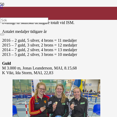
Det blev 6 skånska medaljer (2 guld, 1 silver, 3 brons) vid ISM i
Växjö 25-26 februari 2017.
Detta är tyvärr det lägsta antalet de senaste 5 åren och det var också
ovanligt få skånska deltagare totalt vid ISM.
Antalet medaljer tidigare år
2016 – 2 guld, 5 silver, 4 brons = 11 medaljer
2015 – 7 guld, 3 silver, 2 brons = 12 medaljer
2014 – 7 guld, 2 silver, 4 brons = 13 medaljer
2013 – 5 guld, 2 silver, 3 brons = 10 medaljer
Guld
M 3.000 m, Jonas Leanderson, MAI, 8.15,68
K Vikt, Ida Storm, MAI, 22,83