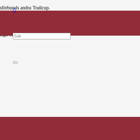
tsförbunds andra Trailcup.
anktionerade trail-lopp i Skåne under 2019.
a och tävlat för förening ansluten till Skånes Friidrottsförbund.
agit minst en poäng i Trailcupen.