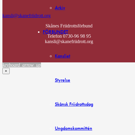
Arkiv
kansli@skanefriidrott.org
Skånes Friidrottsförbund
FÖRBUNDET
Telefon 0730-96 98 95
kansli@skanefriidrott.org
Kansliet
keyboard_arrow_up
×
Styrelse
Skånsk Friidrottsdag
Ungdomskommittén