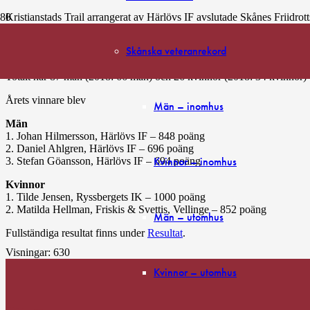
Kristianstads Trail arrangerat av Härlövs IF avslutade Skånes Friidrot
Deltagarna i Spring i Skånes Trailcup har kunnat delta i sex utvalda s
Skånska veteranrekord
Förutsättningen har varit att man deltagit i trail-loppens längsta sträck
Totalt har 87 män (2018: 66 män) och 26 kvinnor (2018: 34 kvinnor) t
Årets vinnare blev
Män – inomhus
Män
1. Johan Hilmersson, Härlövs IF – 848 poäng
2. Daniel Ahlgren, Härlövs IF – 696 poäng
Kvinnor – inomhus
3. Stefan Göansson, Härlövs IF – 694 poäng
Kvinnor
1. Tilde Jensen, Ryssbergets IK – 1000 poäng
2. Matilda Hellman, Friskis & Svettis, Vellinge – 852 poäng
Män – utomhus
Fullständiga resultat finns under
Resultat
.
Visningar:
630
Kvinnor – utomhus