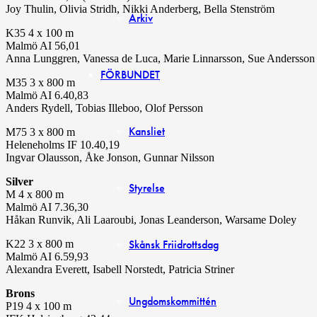
Joy Thulin, Olivia Stridh, Nikki Anderberg, Bella Stenström
Arkiv
K35 4 x 100 m
Malmö AI 56,01
Anna Lunggren, Vanessa de Luca, Marie Linnarsson, Sue Andersson
FÖRBUNDET
M35 3 x 800 m
Malmö AI 6.40,83
Anders Rydell, Tobias Illeboo, Olof Persson
Kansliet
M75 3 x 800 m
Heleneholms IF 10.40,19
Ingvar Olausson, Åke Jonson, Gunnar Nilsson
Silver
Styrelse
M 4 x 800 m
Malmö AI 7.36,30
Håkan Runvik, Ali Laaroubi, Jonas Leanderson, Warsame Doley
Skånsk Friidrottsdag
K22 3 x 800 m
Malmö AI 6.59,93
Alexandra Everett, Isabell Norstedt, Patricia Striner
Brons
Ungdomskommittén
P19 4 x 100 m