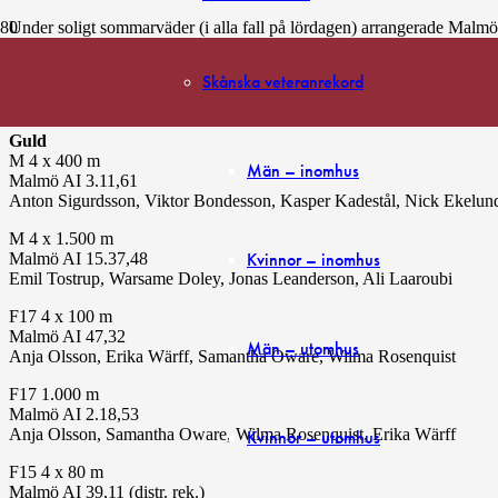
Under soligt sommarväder (i alla fall på lördagen) arrangerade Malm
Det blev en hel del skånska medaljer. De flesta gick till arrangörsföre
Skånska veteranrekord
Skånska medaljer: 8 guld, 2 silver och 2 brons eller totalt 12 medaljer
Guld
M 4 x 400 m
Män – inomhus
Malmö AI 3.11,61
Anton Sigurdsson, Viktor Bondesson, Kasper Kadestål, Nick Ekelu
M 4 x 1.500 m
Kvinnor – inomhus
Malmö AI 15.37,48
Emil Tostrup, Warsame Doley, Jonas Leanderson, Ali Laaroubi
F17 4 x 100 m
Malmö AI 47,32
Män – utomhus
Anja Olsson, Erika Wärff, Samantha Oware, Wilma Rosenquist
F17 1.000 m
Malmö AI 2.18,53
Anja Olsson, Samantha Oware, Wilma Rosenquist, Erika Wärff
Kvinnor – utomhus
F15 4 x 80 m
Malmö AI 39,11 (distr. rek.)