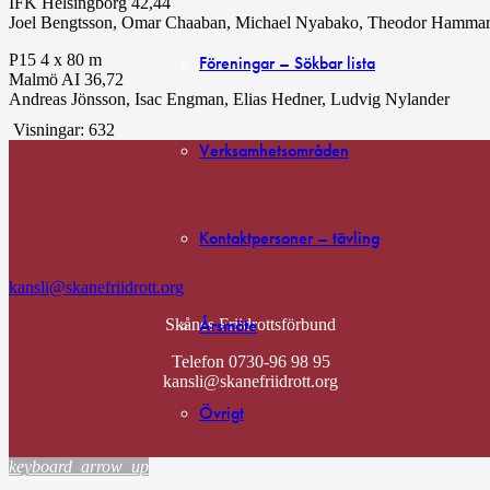
IFK Helsingborg 42,44
Joel Bengtsson, Omar Chaaban, Michael Nyabako, Theodor Hammar
P15 4 x 80 m
Föreningar – Sökbar lista
Malmö AI 36,72
Andreas Jönsson, Isac Engman, Elias Hedner, Ludvig Nylander
Visningar:
632
Verksamhetsområden
Kontaktpersoner – tävling
kansli@skanefriidrott.org
Årsmöte
Skånes Friidrottsförbund
Telefon 0730-96 98 95
kansli@skanefriidrott.org
Övrigt
keyboard_arrow_up