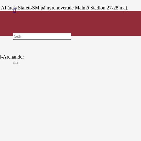
ö AI årets Stafett-SM på nyrenoverade Malmö Stadion 27-28 maj.
ningen. Tyvärr var det trots att Stafett-SM gick i Malmö ett begränsat de
. MAI tog tio av dessa.
nd-Arenander