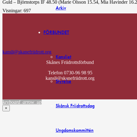
Guld – Björnstorps IF 48.50 (Marie Olsson 15.54, Mia Havinder 16.2
Arkiv
Visningar:
697
FÖRBUNDET
kansli@skanefriidrott.org
Kansliet
Skånes Friidrottsförbund
Telefon 0730-96 98 95
kansli@skanefriidrott.org
Styrelse
keyboard_arrow_up
Skånsk Friidrottsdag
×
Ungdomskommittén