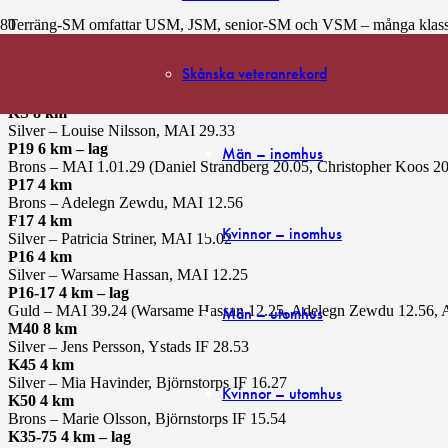
Terräng-SM omfattar USM, JSM, senior-SM och VSM – många klasser
Vid årets SM i Eskilstuna blev det många skånska medaljer. Totalt 2 gu
Skånska veteranrekord
MS 4 km
Silver – Jonas Leanderson, MAI 11.43
KS 8 km
Silver – Louise Nilsson, MAI 29.33
P19 6 km – lag
Män – inomhus
Brons – MAI 1.01.29 (Daniel Strandberg 20.05, Christopher Koos 2
P17 4 km
Brons – Adelegn Zewdu, MAI 12.56
F17 4 km
Kvinnor – inomhus
Silver – Patricia Striner, MAI 15.02
P16 4 km
Silver – Warsame Hassan, MAI 12.25
P16-17 4 km – lag
Guld – MAI 39.24 (Warsame Hassan 12.25, Adelegn Zewdu 12.56, A
Män – utomhus
M40 8 km
Silver – Jens Persson, Ystads IF 28.53
K45 4 km
Silver – Mia Havinder, Björnstorps IF 16.27
Kvinnor – utomhus
K50 4 km
Brons – Marie Olsson, Björnstorps IF 15.54
K35-75 4 km – lag