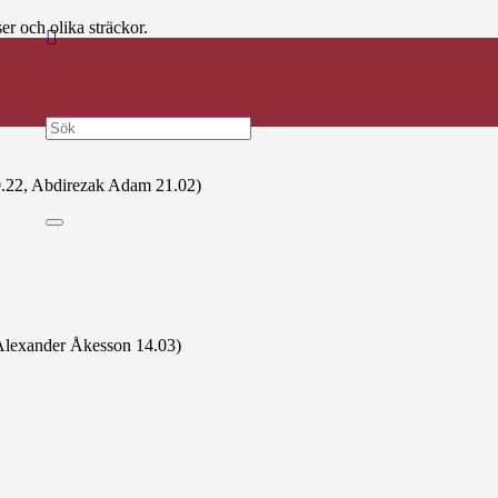
 och olika sträckor.
ld, 6 silver och 3 brons.
0.22, Abdirezak Adam 21.02)
lexander Åkesson 14.03)