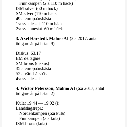
– Finn­kampen (2:a 110 m häck)
ISM-​​silver (60 m häck)
SM-​​silver (110 m häck
49:a euro­pa­års­bästa
1:a sv. utestat. 110 m häck
2:a sv. innestat. 60 m häck
3. Axel Härstedt, Malmö AI
(3:a 2017, antal
tidigare år på listan 9)
Diskus: 63,17
EM-​​deltagare
SM-​​brons (diskus)
35:a euro­pa­års­bästa
52:a världs­års­bästa
4:a sv. utestat.
4. Wictor Petersson, Malmö AI
(6:a 2017, antal
tidigare år på listan 2)
Kula: 19,44 — 19,02 (i)
Lands­lagsrepr.:
– Nor­den­kampen (6:a kula)
– Finn­kampen (3:a kula)
ISM-​​brons (kula)