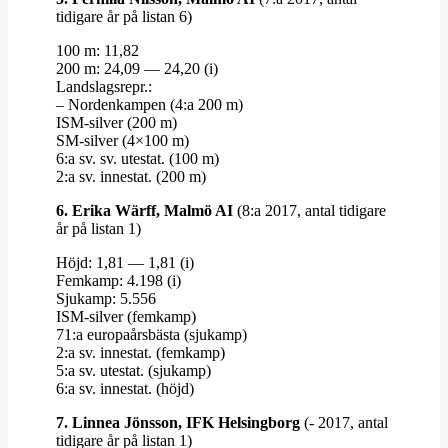
tidigare år på listan 6)
100 m: 11,82
200 m: 24,09 — 24,20 (i)
Lands­lagsrepr.:
– Nor­den­kampen (4:a 200 m)
ISM-​​silver (200 m)
SM-​​silver (4×100 m)
6:a sv. sv. utestat. (100 m)
2:a sv. innestat. (200 m)
6. Erika Wärff, Malmö AI
(8:a 2017, antal tidigare
år på listan 1)
Höjd: 1,81 — 1,81 (i)
Femkamp: 4.198 (i)
Sjukamp: 5.556
ISM-​​silver (femkamp)
71:a euro­pa­års­bästa (sjukamp)
2:a sv. innestat. (femkamp)
5:a sv. utestat. (sjukamp)
6:a sv. innestat. (höjd)
7. Linnea Jönsson, IFK Helsingborg
(- 2017, antal
tidigare år på listan 1)