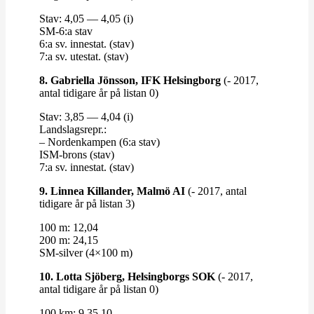
Stav: 4,05 — 4,05 (i)
SM-6:a stav
6:a sv. innestat. (stav)
7:a sv. utestat. (stav)
8. Gabriella Jönsson, IFK Helsingborg
(- 2017,
antal tidigare år på listan 0)
Stav: 3,85 — 4,04 (i)
Lands­lagsrepr.:
– Nor­den­kampen (6:a stav)
ISM-​​brons (stav)
7:a sv. innestat. (stav)
9. Linnea Kil­lander, Malmö AI
(- 2017, antal
tidigare år på listan 3)
100 m: 12,04
200 m: 24,15
SM-​​silver (4×100 m)
10. Lotta Sjöberg, Helsing­borgs SOK
(- 2017,
antal tidigare år på listan 0)
100 km: 9.35.10