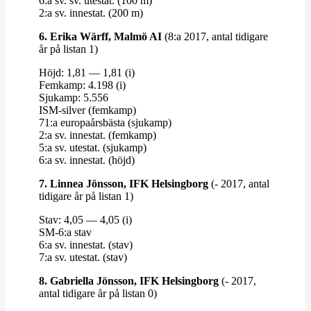
6:a sv. sv. utestat. (100 m)
2:a sv. innestat. (200 m)
6. Erika Wärff, Malmö AI
(8:a 2017, antal tidigare
år på listan 1)
Höjd: 1,81 — 1,81 (i)
Femkamp: 4.198 (i)
Sjukamp: 5.556
ISM-​​silver (femkamp)
71:a euro­pa­års­bästa (sjukamp)
2:a sv. innestat. (femkamp)
5:a sv. utestat. (sjukamp)
6:a sv. innestat. (höjd)
7. Linnea Jönsson, IFK Helsingborg
(- 2017, antal
tidigare år på listan 1)
Stav: 4,05 — 4,05 (i)
SM-6:a stav
6:a sv. innestat. (stav)
7:a sv. utestat. (stav)
8. Gabriella Jönsson, IFK Helsingborg
(- 2017,
antal tidigare år på listan 0)