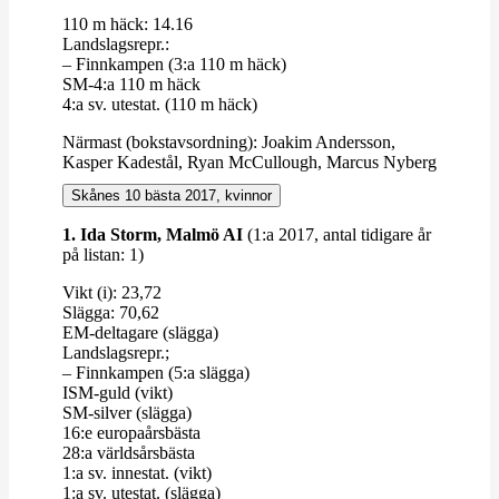
110 m häck: 14.16
Lands­lagsrepr.:
– Finn­kampen (3:a 110 m häck)
SM-4:a 110 m häck
4:a sv. utestat. (110 m häck)
Närmast (bok­stavs­ordning): Joakim Andersson,
Kasper Kadestål, Ryan McCul­lough, Marcus Nyberg
Skånes 10 bästa 2017, kvinnor
1. Ida Storm,
Malmö AI
(1:a 2017, antal tidigare år
på listan: 1)
Vikt (i): 23,72
Slägga: 70,62
EM-​​deltagare (slägga)
Lands­lagsrepr.;
– Finn­kampen (5:a slägga)
ISM-​​guld (vikt)
SM-​​silver (slägga)
16:e euro­pa­års­bästa
28:a världs­års­bästa
1:a sv. innestat. (vikt)
1:a sv. utestat. (slägga)