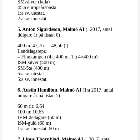
SM-​​silver (kula)
45:a euro­pa­års­bästa
1:a sv. utestat.
2:a sv. innestat.
5. Anton Sigurdsson, Malmö AI
(- 2017, antal
tidigare år på listan 0)
400 m: 47,76 — 48,50 (i)
Lands­lagsrepr.:
– Finn­kampen (4:a 400 m, 1:a 4×400 m)
ISM-​​silver (400 m)
SM-5:a (400 m)
5:a sv. utestat.
5:a sv. innestat.
6. Austin Hamilton, Malmö AI
(1:a 2017, antal
tidigare år på listan 5)
60 m (i): 6,64
100 m: 10,65
IVM-​​deltagare (60 m)
ISM-​​guld (60 m)
1:a sv. innestat. 60 m
7. Linus Thörnblad, Malmö AI
(- 2017, antal