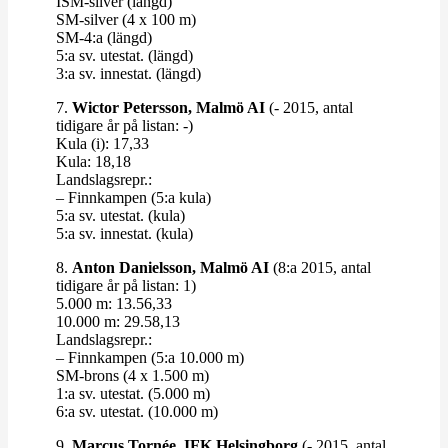
ISM-​​silver (längd)
SM-​​silver (4 x 100 m)
SM-4:a (längd)
5:a sv. utestat. (längd)
3:a sv. innestat. (längd)
7.
Wictor Petersson, Malmö AI
(- 2015, antal
tidigare år på listan: -)
Kula (i): 17,33
Kula: 18,18
Lands­lagsrepr.:
– Finn­kampen (5:a kula)
5:a sv. utestat. (kula)
5:a sv. innestat. (kula)
8.
Anton Dani­elsson, Malmö AI
(8:a 2015, antal
tidigare år på listan: 1)
5.000 m: 13.56,33
10.000 m: 29.58,13
Lands­lagsrepr.:
– Finn­kampen (5:a 10.000 m)
SM-​​brons (4 x 1.500 m)
1:a sv. utestat. (5.000 m)
6:a sv. utestat. (10.000 m)
9.
Marcus Tornée, IFK Helsingborg
(- 2015, antal