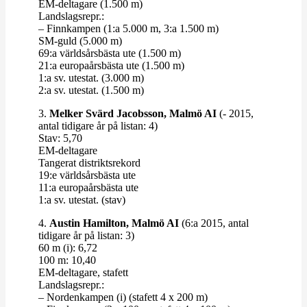
EM-​​deltagare (1.500 m)
Lands­lagsrepr.:
– Finn­kampen (1:a 5.000 m, 3:a 1.500 m)
SM-​​guld (5.000 m)
69:a världs­års­bästa ute (1.500 m)
21:a euro­pa­års­bästa ute (1.500 m)
1:a sv. utestat. (3.000 m)
2:a sv. utestat. (1.500 m)
3.
Melker Svärd Jacobsson
, Malmö AI
(- 2015,
antal tidigare år på listan: 4)
Stav: 5,70
EM-​​deltagare
Tan­gerat distrikts­rekord
19:e världs­års­bästa ute
11:a euro­pa­års­bästa ute
1:a sv. utestat. (stav)
4.
Austin Hamilton, Malmö AI
(6:a 2015, antal
tidigare år på listan: 3)
60 m (i): 6,72
100 m: 10,40
EM-​​deltagare, stafett
Lands­lagsrepr.:
– Nor­den­kampen (i) (stafett 4 x 200 m)