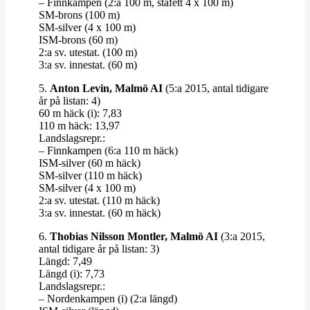
– Finn­kampen (2:a 100 m, stafett 4 x 100 m)
SM-​​brons (100 m)
SM-​​silver (4 x 100 m)
ISM-​​brons (60 m)
2:a sv. utestat. (100 m)
3:a sv. innestat. (60 m)
5.
Anton Levin, Malmö AI
(5:a 2015, antal tidigare
år på listan: 4)
60 m häck (i): 7,83
110 m häck: 13,97
Lands­lagsrepr.:
– Finn­kampen (6:a 110 m häck)
ISM-​​silver (60 m häck)
SM-​​silver (110 m häck)
SM-​​silver (4 x 100 m)
2:a sv. utestat. (110 m häck)
3:a sv. innestat. (60 m häck)
6.
Thobias Nilsson Montler, Malmö AI
(3:a 2015,
antal tidigare år på listan: 3)
Längd: 7,49
Längd (i): 7,73
Lands­lagsrepr.:
– Nor­den­kampen (i) (2:a längd)