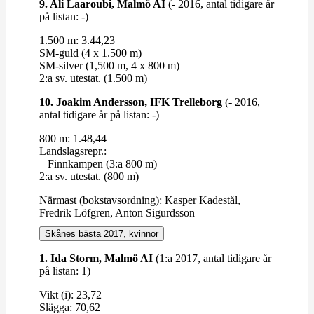
9. Ali Laa­roubi, Malmö AI
(- 2016, antal tidigare år
på listan: -)
1.500 m: 3.44,23
SM-​​guld (4 x 1.500 m)
SM-​​silver (1,500 m, 4 x 800 m)
2:a sv. utestat. (1.500 m)
10. Joakim Andersson, IFK Trel­leborg
(- 2016,
antal tidigare år på listan: -)
800 m: 1.48,44
Lands­lagsrepr.:
– Finn­kampen (3:a 800 m)
2:a sv. utestat. (800 m)
Närmast (bok­stavs­ordning): Kasper Kadestål,
Fredrik Löfgren, Anton Sigurdsson
Skånes bästa 2017, kvinnor
1. Ida Storm,
Malmö AI
(1:a 2017, antal tidigare år
på listan: 1)
Vikt (i): 23,72
Slägga: 70,62