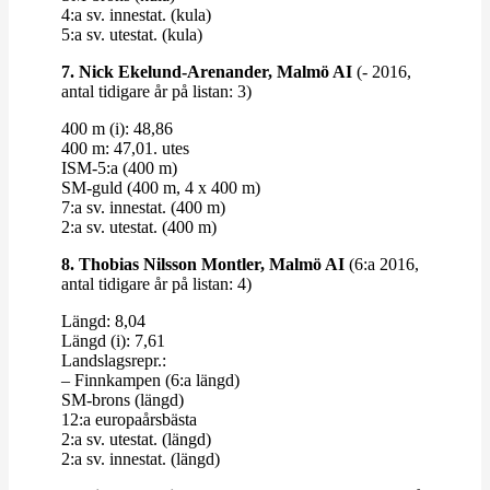
4:a sv. innestat. (kula)
5:a sv. utestat. (kula)
7. Nick Ekelund-​​Arenander, Malmö AI
(- 2016,
antal tidigare år på listan: 3)
400 m (i): 48,86
400 m: 47,01. utes
ISM-5:a (400 m)
SM-​​guld (400 m, 4 x 400 m)
7:a sv. innestat. (400 m)
2:a sv. utestat. (400 m)
8.
Thobias Nilsson Montler, Malmö AI
(6:a 2016,
antal tidigare år på listan: 4)
Längd: 8,04
Längd (i): 7,61
Lands­lagsrepr.:
– Finn­kampen (6:a längd)
SM-​​brons (längd)
12:a euro­pa­års­bästa
2:a sv. utestat. (längd)
2:a sv. innestat. (längd)