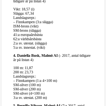
tidigare år på listan 4)
Vikt: 18,57 (i)
Slägga: 67,34
Lands­lagsrepr.:
– Finn­kampen (3:a slägga)
ISM-​​brons (vikt)
SM-​​brons (slägga)
41:a euro­pa­års­bästa
62:a världs­års­bästa
2:a sv. utestat. (slägga)
5:a sv. innestat. (vikt)
4. Daniella Busk, Malmö AI
(- 2017, antal tidigare
år på listan 4)
100 m: 11,87
200 m: 23,73
Lands­lagsrepr.:
– Finn­kampen (1:a 4×100 m)
SM-​​silver (100 m)
SM-​​silver (200 m)
SM-​​silver (4×100 m)
3:a sv. utestat. (200 m)
5. Per­nilla Nilsson, Malmö AI
(7:a 2017, antal