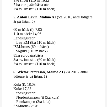
SM-​​silver (110 m häck)
71:a euro­pa­års­bästa ute
2:a sv. utestat. (110 m häck)
5. Anton Levin, Malmö AI
(5:a 2016, antal tidigare
år på listan: 5)
60 m häck (i): 7,95
110 m häck: 14,06
Lands­lagsrepr.:
– Lag-​​EM (8:a 110 m häck)
ISM-​​brons (60 m häck)
SM-​​guld (110 m häck)
85:a euro­pa­års­bästa
3:a sv. innestat. (60 m häck)
3:a sv. utestat. (110 m häck)
6
.
Wictor Petersson, Malmö AI
(7:a 2016, antal
tidigare år på listan: 1)
Kula (i): 18,08
Kula: 17,83
Lands­lagsrepr.:
– Nor­den­kampen (i) (5:a kula)
– Finn­kampen (2:a kula)
SM-​​brons (kula)