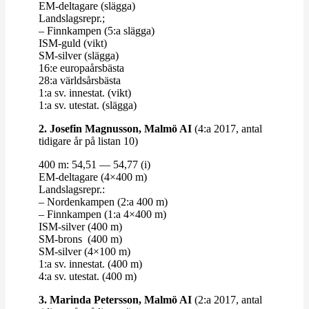
EM-​​deltagare (slägga)
Lands­lagsrepr.;
– Finn­kampen (5:a slägga)
ISM-​​guld (vikt)
SM-​​silver (slägga)
16:e euro­pa­års­bästa
28:a världs­års­bästa
1:a sv. innestat. (vikt)
1:a sv. utestat. (slägga)
2. Josefin Mag­nusson, Malmö AI
(4:a 2017, antal
tidigare år på listan 10)
400 m: 54,51 — 54,77 (i)
EM-​​deltagare (4×400 m)
Lands­lagsrepr.:
– Nor­den­kampen (2:a 400 m)
– Finn­kampen (1:a 4×400 m)
ISM-​​silver (400 m)
SM-​​brons (400 m)
SM-​​silver (4×100 m)
1:a sv. innestat. (400 m)
4:a sv. utestat. (400 m)
3. Marinda Petersson, Malmö AI
(2:a 2017, antal