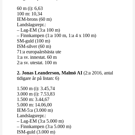
60 m (i): 6,63
100 m: 10,34
IEM-​​brons (60 m)
Lands­lagsrepr.:
– Lag-​​EM (3:a 100 m)
– Finn­kampen (1:a 100 m, 1:a 4 x 100 m)
SM-​​guld (100 m)
ISM-​​silver (60 m)
71:a euro­pa­års­bästa ute
1:a sv. innestat. 60 m
2:a sv. utestat. 100 m
2. Jonas Lean­derson, Malmö AI
(2:a 2016, antal
tidigare år på listan: 6)
1.500 m (i): 3.45,74
3.000 m (i): 7.53,83
1.500 m: 3.44,67
5.000 m: 14.06,00
IEM-5:a (3.000 m)
Lands­lagsrepr.:
– Lag-​​EM (3:a 5.000 m)
– Finn­kampen (3:a 5.000 m)
ISM-​​guld (3.000 m)