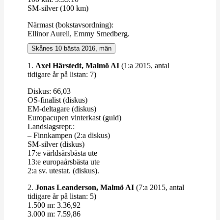
SM-​​silver (100 km)
Närmast (bok­stavs­ordning):
Ellinor Aurell, Emmy Smedberg.
Skånes 10 bästa 2016, män
1.
Axel Härstedt, Malmö AI
(1:a 2015, antal
tidigare år på listan: 7)
Diskus: 66,03
OS-​​finalist (diskus)
EM-​​deltagare (diskus)
Euro­pacupen vin­terkast (guld)
Lands­lagsrepr.:
– Finn­kampen (2:a diskus)
SM-​​silver (diskus)
17:e världs­års­bästa ute
13:e euro­pa­års­bästa ute
2:a sv. utestat. (diskus).
2.
Jonas Lean­derson, Malmö AI
(7:a 2015, antal
tidigare år på listan: 5)
1.500 m: 3.36,92
3.000 m: 7.59,86