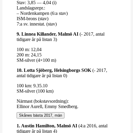
Stav: 3,85 — 4,04 (i)
Lands­lagsrepr.:
– Nor­den­kampen (6:a stav)
ISM-​​brons (stav)
7:a sv. innestat. (stav)
9. Linnea Kil­lander, Malmö AI
(- 2017, antal
tidigare år på listan 3)
100 m: 12,04
200 m: 24,15
SM-​​silver (4×100 m)
10. Lotta Sjöberg, Helsing­borgs SOK
(- 2017,
antal tidigare år på listan 0)
100 km: 9.35.10
SM-​​silver (100 km)
Närmast (bok­stavs­ordning):
Ellinor Aurell, Emmy Smedberg.
Skånes bästa 2017, män
1. Austin Hamilton, Malmö AI
(4:a 2016, antal
tidigare år på listan 4)