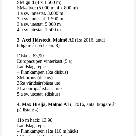
SM-​​guld (4 x 1.500 m)
SM-​​silver (5.000 m, 4 x 800 m)
1:a sv. innestat. 3.000 m
3:a sv. innestat. 1.500 m
3:a sv. utestat. 5.000 m
4:a sv. utestat. 1.500 m
3.
Axel Härstedt, Malmö AI
(1:a 2016, antal
tidigare år på listan: 8)
Diskus: 63,90
Euro­pacupen vin­terkast (5:a)
Lands­lagsrepr.:
– Finn­kampen (3:a diskus)
SM-​​brons (diskus)
36:a världs­års­bästa ute
21:a euro­pa­års­bästa ute
5:a sv. utestat. (diskus)
4. Max Hrelja, Malmö AI
(- 2016, antal tidigare år
på listan: -)
11o m häck: 13,98
Lands­lagsrepr.:
– Finn­kampen (1:a 110 m häck)