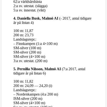
62:a världs­års­bästa
2:a sv. utestat. (slägga)
5:a sv. innestat. (vikt)
4. Daniella Busk, Malmö AI
(- 2017, antal tidigare
år på listan 4)
100 m: 11,87
200 m: 23,73
Lands­lagsrepr.:
– Finn­kampen (1:a 4×100 m)
SM-​​silver (100 m)
SM-​​silver (200 m)
SM-​​silver (4×100 m)
3:a sv. utestat. (200 m)
5. Per­nilla Nilsson, Malmö AI
(7:a 2017, antal
tidigare år på listan 6)
100 m: 11,82
200 m: 24,09 — 24,20 (i)
Lands­lagsrepr.:
– Nor­den­kampen (4:a 200 m)
ISM-​​silver (200 m)
SM-​​silver (4×100 m)