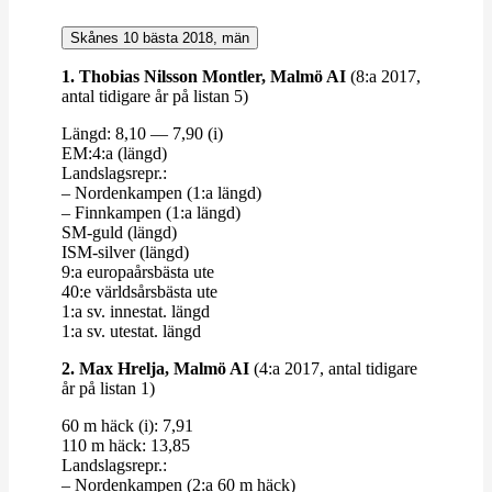
Skånes 10 bästa 2018, män
1. Thobias Nilsson Montler, Malmö AI
(8:a 2017,
antal tidigare år på listan 5)
Längd: 8,10 — 7,90 (i)
EM:4:a (längd)
Lands­lagsrepr.:
– Nor­den­kampen (1:a längd)
– Finn­kampen (1:a längd)
SM-​​guld (längd)
ISM-​​silver (längd)
9:a euro­pa­års­bästa ute
40:e världs­års­bästa ute
1:a sv. innestat. längd
1:a sv. utestat. längd
2. Max Hrelja, Malmö AI
(4:a 2017, antal tidigare
år på listan 1)
60 m häck (i): 7,91
110 m häck: 13,85
Lands­lagsrepr.:
– Nor­den­kampen (2:a 60 m häck)