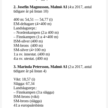
2. Josefin Mag­nusson, Malmö AI
(4:a 2017, antal
tidigare år på listan 10)
400 m: 54,51 — 54,77 (i)
EM-​​deltagare (4×400 m)
Lands­lagsrepr.:
– Nor­den­kampen (2:a 400 m)
– Finn­kampen (1:a 4×400 m)
ISM-​​silver (400 m)
SM-​​brons (400 m)
SM-​​silver (4×100 m)
1:a sv. innestat. (400 m)
4:a sv. utestat. (400 m)
3. Marinda Petersson, Malmö AI
(2:a 2017, antal
tidigare år på listan 4)
Vikt: 18,57 (i)
Slägga: 67,34
Lands­lagsrepr.:
– Finn­kampen (3:a slägga)
ISM-​​brons (vikt)
SM-​​brons (slägga)
41:a euro­pa­års­bästa