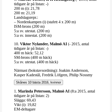
tidigare år på listan: -)
200 m (i): 21,78
200 m: 21,19
Lands­lagsrepr.:
– Nor­den­kampen (i) (stafett 4 x 200 m)
ISM-​​brons (200 m)
5:a sv. utestat. (200 m)
5:a sv. innestat. (200 m)
10.
Viktor Nylander
, Malmö AI
(- 2015, antal
tidigare år på listan: -)
400 m häck: 52,12
SM-​​brons (400 m häck)
5:a sv. utestat. (400 m häck)
Närmast (bok­stavs­ordning): Joakim Andersson,
Kasper Kadestål, Fredrik Löfgren, Philip Nossmy
Skånes 10 bästa 2016, kvinnor
1.
Marinda Petersson, Malmö AI
(8:a 2015, antal
tidigare år på listan: 2)
Slägga: 69,43
Vikt (i): 19,82
EM-​​deltagare