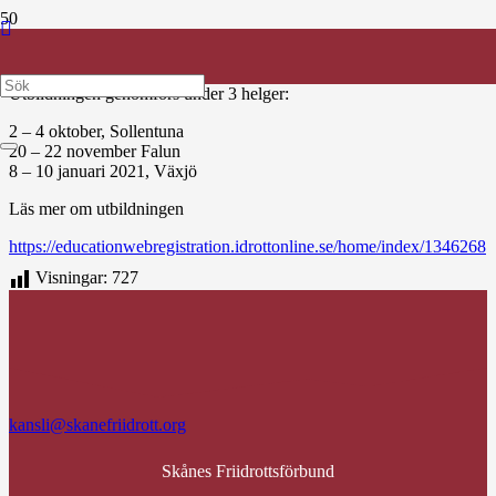
Svenska Friidrottsförbundet inbjuder till utbildning av
ungdomstränare 14 – 17 år
Utbildningen genomförs under 3 helger:
2 – 4 oktober, Sollentuna
20 – 22 november Falun
8 – 10 januari 2021, Växjö
Läs mer om utbildningen
https://educationwebregistration.idrottonline.se/home/index/1346268
Visningar:
727
kansli@skanefriidrott.org
Skånes Friidrottsförbund