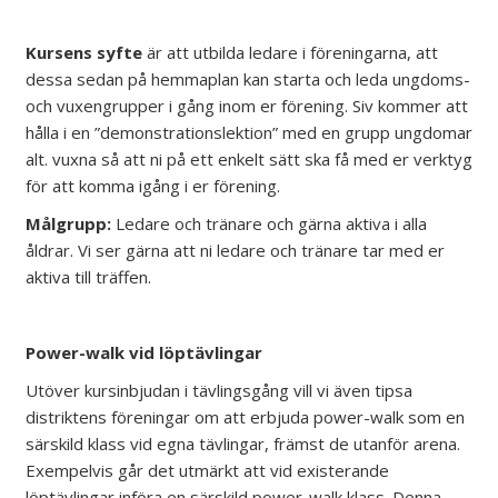
Kursens syfte
är att utbilda ledare i föreningarna, att
dessa sedan på hemmaplan kan starta och leda ungdoms-
och vuxengrupper i gång inom er förening. Siv kommer att
hålla i en ”demonstrationslektion” med en grupp ungdomar
alt. vuxna så att ni på ett enkelt sätt ska få med er verktyg
för att komma igång i er förening.
Målgrupp:
Ledare och tränare och gärna aktiva i alla
åldrar. Vi ser gärna att ni ledare och tränare tar med er
aktiva till träffen.
Power-walk vid löptävlingar
Utöver kursinbjudan i tävlingsgång vill vi även tipsa
distriktens föreningar om att erbjuda power-walk som en
särskild klass vid egna tävlingar, främst de utanför arena.
Exempelvis går det utmärkt att vid existerande
löptävlingar införa en särskild power-walk klass. Denna