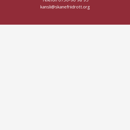
kansli@skanefriidrott.org