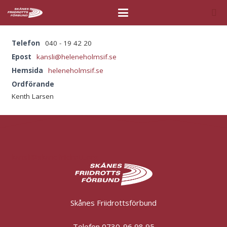
Telefon
040 - 19 42 20
Epost
kansli@heleneholmsif.se
Hemsida
heleneholmsif.se
Ordförande
Kenth Larsen
kansli@skanefriidrott.org
Skånes Friidrottsförbund
Telefon 0730-96 98 95