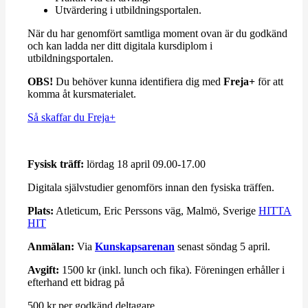
Utvärdering i utbildningsportalen.
När du har genomfört samtliga moment ovan är du godkänd
och kan ladda ner ditt digitala kursdiplom i
utbildningsportalen.
OBS!
Du behöver kunna identifiera dig med
Freja+
för att
komma åt kursmaterialet.
Så skaffar du Freja+
Fysisk träff:
lördag 18 april 09.00-17.00
Digitala självstudier genomförs innan den fysiska träffen.
Plats:
Atleticum, Eric Perssons väg, Malmö, Sverige
HITTA
HIT
Anmälan:
Via
Kunskapsarenan
senast söndag 5 april.
Avgift:
1500 kr (inkl. lunch och fika). Föreningen erhåller i
efterhand ett bidrag på
500 kr per godkänd deltagare.