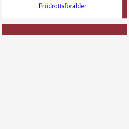
Friidrottsförälder
kansli@skanefriidrott.org
Skånes Friidrottsförbund
Telefon 0730-96 98 95
kansli@skanefriidrott.org