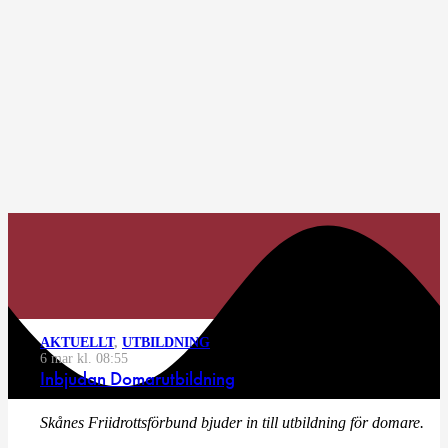
AKTUELLT
,
UTBILDNING
6 mar kl. 08:55
Inbjudan Domarutbildning
Skånes Friidrottsförbund bjuder in till utbildning för domare.