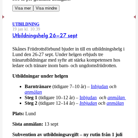
Visa mer
Visa mindre
UTBILDNING
19 jan kl. 10:39
Utbildningshelg 26–27 sept
Skånes Friidrottsförbund bjuder in till en utbildningshelg i
Lund den 26-27 sept. Under helgen erbjuds tre
tränarutbildningar med syfte att stärka kompetensen hos
ledare och tränare inom barn- och ungdomsfriidrotten.
Utbildningar under helgen
Barntränare
(tidigare 7–10 år) –
Inbjudan
och
anmälan
Steg 1
(tidigare 10–12 år) –
Inbjudan
och
anmälan
Steg 2
(tidigare 12–14 år) –
Inbjudan
och
anmälan
Plats:
Lund
Sista anmälan:
13 sept
Subvention av utbildningsavgift – ny rutin från 1 juli